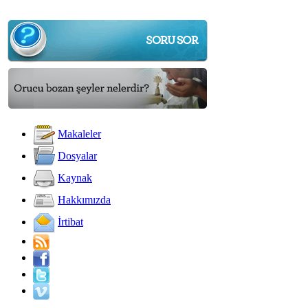
Makaleler
Dosyalar
Kaynak
Hakkımızda
İrtibat