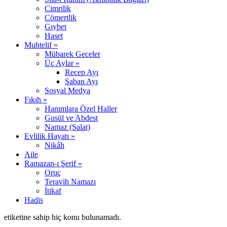
Cimrilik
Cömertlik
Gıybet
Haset
Muhtelif »
Mübarek Geceler
Üç Aylar »
Recep Ayı
Şaban Ayı
Sosyal Medya
Fıkıh »
Hanımlara Özel Haller
Gusül ve Abdest
Namaz (Salat)
Evlilik Hayatı »
Nikâh
Aile
Ramazan-ı Şerif »
Oruç
Teravih Namazı
İtikaf
Hadis
etiketine sahip hiç konu bulunamadı.