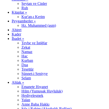
Şeytan ve Cinler
Ruh
Kitaplar »
Kur'an-ı Kerim
Peygamberler »
Hz. Muhammed (asm)
Ahiret
Kader
İbadet »
Tevbe ve İstiğfar
Zekat
Namaz
Hac
Kurban
Dua
Tesettür
Sünnet-i Seniyye
Selam
Ahlak »
Emanete Hıyanet
Hilm (Yumuşak Huyluluk)
Hediyeleşmek
Yalan
Anne Baba Hakkı
Sıla-i Rahim (Akrabalık Bağları)