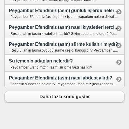
Peygamber Efendimiz (asm) günlük işlerde nelere dikkat ederdi?
Peygamber Efendimiz (asm) günlük işlerini yaparken nelere dikkat ederdi? Hz. Peygamber (asm) ev işlerinde neler yapardı?
Peygamber Efendimiz (asm) nasıl kıyafetleri tercih ederdi?
Resulullah’ın (asm) kıyafetleri nasıldı? Giyim adapları nelerdir? Peygamber Efendimiz’in (asm) ümmetine tavsiye ettiği kıyafetler nelerdir? Peygamber Efendimiz’in (asm) hoş görmediği kıyafetler hangileridir?
Peygamber Efendimiz (asm) sürme kullanır mıydı?
Resulullah’ın (asm) övdüğü sürme çeşidi hangisidir? Peygamber Efendimiz (asm) hangi amaçla sürme sürerdi?
Su içmenin adapları nelerdir?
Peygamber Efendimiz’in (asm) su içme tarzı nasıldı?
Peygamber Efendimiz (asm) nasıl abdest alırdı?
Abdestin sünnetleri nelerdir? Peygamber Efendimiz (asm) abdesti nasıldı?
Daha fazla konu göster