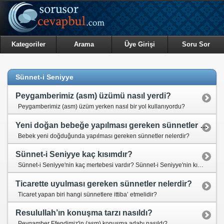
Kategoriler
Arama
Üye Girişi
Soru Sor
Sünnet-i Seniyye
Peygamberimiz (asm) üzümü nasıl yerdi?
Peygamberimiz (asm) üzüm yerken nasıl bir yol kullanıyordu?
Yeni doğan bebeğe yapılması gereken sünnetler nelerdir?
Bebek yeni doğduğunda yapılması gereken sünnetler nelerdir?
Sünnet-i Seniyye kaç kısımdır?
Sünnet-i Seniyye'nin kaç mertebesi vardır? Sünnet-i Seniyye'nin kısımları nelerdir?
Ticarette uyulması gereken sünnetler nelerdir?
Ticaret yapan biri hangi sünnetlere ittiba’ etmelidir?
Resulullah’ın konuşma tarzı nasıldı?
Peygamber Efendimiz'in (asm) konuşma adabı nasıldı?