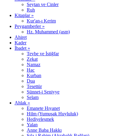
Şeytan ve Cinler
Ruh
Kitaplar »
Kur'an-ı Kerim
Peygamberler »
Hz. Muhammed (asm)
Ahiret
Kader
İbadet »
Tevbe ve İstiğfar
Zekat
Namaz
Hac
Kurban
Dua
Tesettür
Sünnet-i Seniyye
Selam
Ahlak »
Emanete Hıyanet
Hilm (Yumuşak Huyluluk)
Hediyeleşmek
Yalan
Anne Baba Hakkı
Sıla-i Rahim (Akrabalık Bağları)