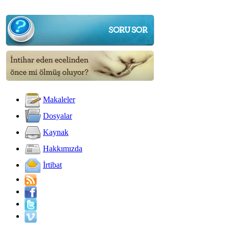
Makaleler
Dosyalar
Kaynak
Hakkımızda
İrtibat