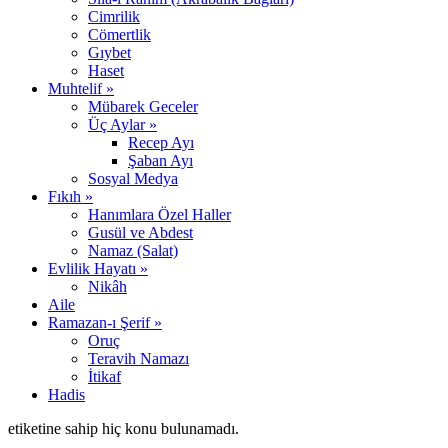
Cimrilik
Cömertlik
Gıybet
Haset
Muhtelif »
Mübarek Geceler
Üç Aylar »
Recep Ayı
Şaban Ayı
Sosyal Medya
Fıkıh »
Hanımlara Özel Haller
Gusül ve Abdest
Namaz (Salat)
Evlilik Hayatı »
Nikâh
Aile
Ramazan-ı Şerif »
Oruç
Teravih Namazı
İtikaf
Hadis
etiketine sahip hiç konu bulunamadı.