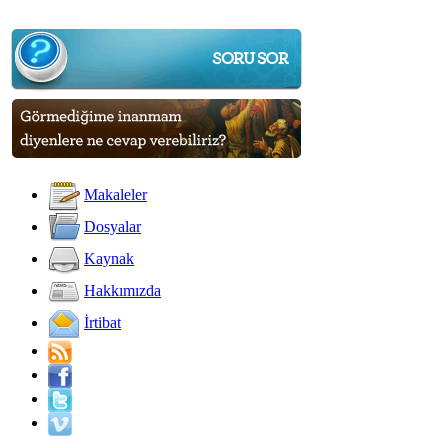
Makaleler
Dosyalar
Kaynak
Hakkımızda
İrtibat