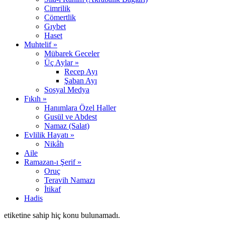
Cimrilik
Cömertlik
Gıybet
Haset
Muhtelif »
Mübarek Geceler
Üç Aylar »
Recep Ayı
Şaban Ayı
Sosyal Medya
Fıkıh »
Hanımlara Özel Haller
Gusül ve Abdest
Namaz (Salat)
Evlilik Hayatı »
Nikâh
Aile
Ramazan-ı Şerif »
Oruç
Teravih Namazı
İtikaf
Hadis
etiketine sahip hiç konu bulunamadı.