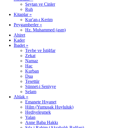
Şeytan ve Cinler
Ruh
Kitaplar »
Kur'an-ı Kerim
Peygamberler »
Hz. Muhammed (asm)
Ahiret
Kader
İbadet »
Tevbe ve İstiğfar
Zekat
Namaz
Hac
Kurban
Dua
Tesettür
Sünnet-i Seniyye
Selam
Ahlak »
Emanete Hıyanet
Hilm (Yumuşak Huyluluk)
Hediyeleşmek
Yalan
Anne Baba Hakkı
Sıla-i Rahim (Akrabalık Bağları)