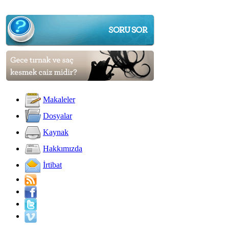
Makaleler
Dosyalar
Kaynak
Hakkımızda
İrtibat