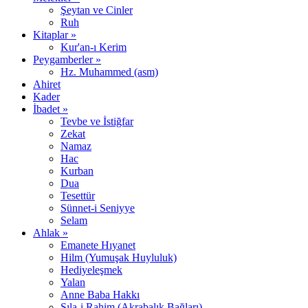
Şeytan ve Cinler
Ruh
Kitaplar »
Kur'an-ı Kerim
Peygamberler »
Hz. Muhammed (asm)
Ahiret
Kader
İbadet »
Tevbe ve İstiğfar
Zekat
Namaz
Hac
Kurban
Dua
Tesettür
Sünnet-i Seniyye
Selam
Ahlak »
Emanete Hıyanet
Hilm (Yumuşak Huyluluk)
Hediyeleşmek
Yalan
Anne Baba Hakkı
Sıla-i Rahim (Akrabalık Bağları)