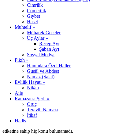
Cimrilik
Cömertlik
Gıybet
Haset
Muhtelif »
Mübarek Geceler
Üç Aylar »
Recep Ayı
Şaban Ayı
Sosyal Medya
Fıkıh »
Hanımlara Özel Haller
Gusül ve Abdest
Namaz (Salat)
Evlilik Hayatı »
Nikâh
Aile
Ramazan-ı Şerif »
Oruç
Teravih Namazı
İtikaf
Hadis
etiketine sahip hiç konu bulunamadı.