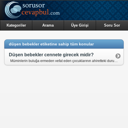
Kategoriler
Arama
Üye Girişi
Soru Sor
düşen bebekler etiketine sahip tüm konular
Düşen bebekler cennete girecek midir?
Müminlerin buluğa ermeden vefat eden çocuklarının ahiretteki durumu ne olacaktır? Düşük bebekler için hüküm nedir?