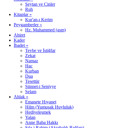
Şeytan ve Cinler
Ruh
Kitaplar »
Kur'an-ı Kerim
Peygamberler »
Hz. Muhammed (asm)
Ahiret
Kader
İbadet »
Tevbe ve İstiğfar
Zekat
Namaz
Hac
Kurban
Dua
Tesettür
Sünnet-i Seniyye
Selam
Ahlak »
Emanete Hıyanet
Hilm (Yumuşak Huyluluk)
Hediyeleşmek
Yalan
Anne Baba Hakkı
Sıla-i Rahim (Akrabalık Bağları)