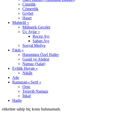
Cimrilik
Cömertlik
Gıybet
Haset
Muhtelif »
Mübarek Geceler
Üç Aylar »
Recep Ayı
Şaban Ayı
Sosyal Medya
Fıkıh »
Hanımlara Özel Haller
Gusül ve Abdest
Namaz (Salat)
Evlilik Hayatı »
Nikâh
Aile
Ramazan-ı Şerif »
Oruç
Teravih Namazı
İtikaf
Hadis
etiketine sahip hiç konu bulunamadı.