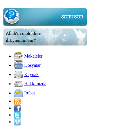
Makaleler
Dosyalar
Kaynak
Hakkımızda
İrtibat