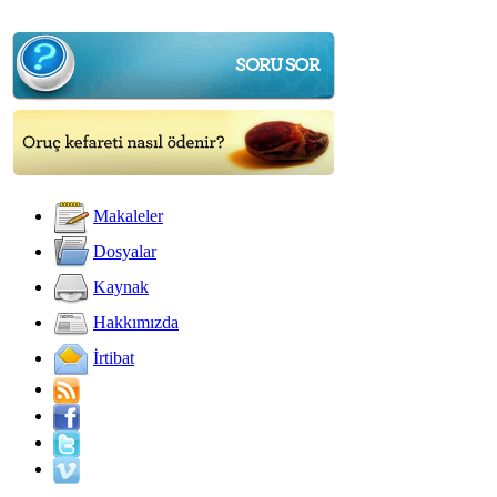
Makaleler
Dosyalar
Kaynak
Hakkımızda
İrtibat