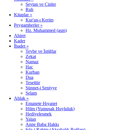
Şeytan ve Cinler
Ruh
Kitaplar »
Kur'an-ı Kerim
Peygamberler »
Hz. Muhammed (asm)
Ahiret
Kader
İbadet »
Tevbe ve İstiğfar
Zekat
Namaz
Hac
Kurban
Dua
Tesettür
Sünnet-i Seniyye
Selam
Ahlak »
Emanete Hıyanet
Hilm (Yumuşak Huyluluk)
Hediyeleşmek
Yalan
Anne Baba Hakkı
Sıla-i Rahim (Akrabalık Bağları)