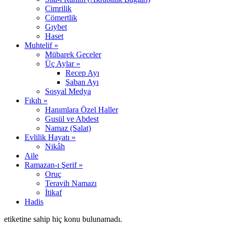
Cimrilik
Cömertlik
Gıybet
Haset
Muhtelif »
Mübarek Geceler
Üç Aylar »
Recep Ayı
Şaban Ayı
Sosyal Medya
Fıkıh »
Hanımlara Özel Haller
Gusül ve Abdest
Namaz (Salat)
Evlilik Hayatı »
Nikâh
Aile
Ramazan-ı Şerif »
Oruç
Teravih Namazı
İtikaf
Hadis
etiketine sahip hiç konu bulunamadı.