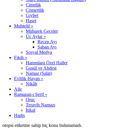
Cimrilik
Cömertlik
Gıybet
Haset
Muhtelif »
Mübarek Geceler
Üç Aylar »
Recep Ayı
Şaban Ayı
Sosyal Medya
Fıkıh »
Hanımlara Özel Haller
Gusül ve Abdest
Namaz (Salat)
Evlilik Hayatı »
Nikâh
Aile
Ramazan-ı Şerif »
Oruç
Teravih Namazı
İtikaf
Hadis
otopsi etiketine sahip hiç konu bulunamadı.