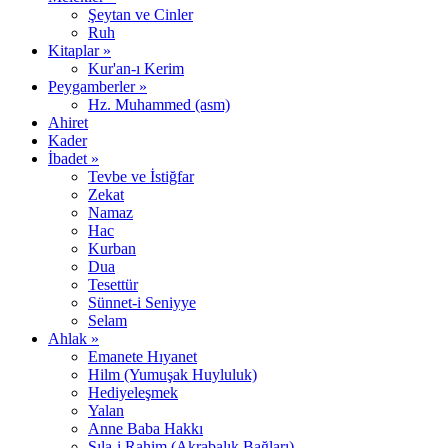
Şeytan ve Cinler
Ruh
Kitaplar »
Kur'an-ı Kerim
Peygamberler »
Hz. Muhammed (asm)
Ahiret
Kader
İbadet »
Tevbe ve İstiğfar
Zekat
Namaz
Hac
Kurban
Dua
Tesettür
Sünnet-i Seniyye
Selam
Ahlak »
Emanete Hıyanet
Hilm (Yumuşak Huyluluk)
Hediyeleşmek
Yalan
Anne Baba Hakkı
Sıla-i Rahim (Akrabalık Bağları)