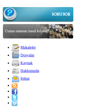
Makaleler
Dosyalar
Kaynak
Hakkımızda
İrtibat