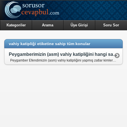
Kategoriler
Arama
Üye Girişi
Soru Sor
vahiy katipliği etiketine sahip tüm konular
Peygamberimizin (asm) vahiy katipliğini hangi sahabeler yapmıştır?
Peygamber Efendimizin (asm) vahiy katipliğini yapmış zatlar kimlerdir?