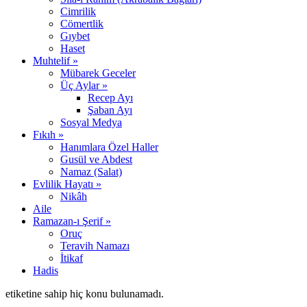
Cimrilik
Cömertlik
Gıybet
Haset
Muhtelif »
Mübarek Geceler
Üç Aylar »
Recep Ayı
Şaban Ayı
Sosyal Medya
Fıkıh »
Hanımlara Özel Haller
Gusül ve Abdest
Namaz (Salat)
Evlilik Hayatı »
Nikâh
Aile
Ramazan-ı Şerif »
Oruç
Teravih Namazı
İtikaf
Hadis
etiketine sahip hiç konu bulunamadı.