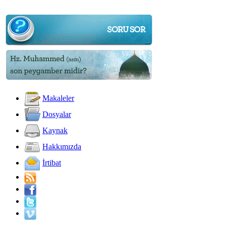
Makaleler
Dosyalar
Kaynak
Hakkımızda
İrtibat