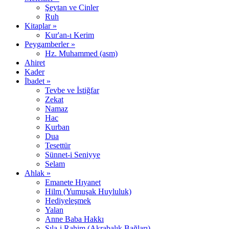
Şeytan ve Cinler
Ruh
Kitaplar »
Kur'an-ı Kerim
Peygamberler »
Hz. Muhammed (asm)
Ahiret
Kader
İbadet »
Tevbe ve İstiğfar
Zekat
Namaz
Hac
Kurban
Dua
Tesettür
Sünnet-i Seniyye
Selam
Ahlak »
Emanete Hıyanet
Hilm (Yumuşak Huyluluk)
Hediyeleşmek
Yalan
Anne Baba Hakkı
Sıla-i Rahim (Akrabalık Bağları)