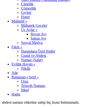
Cimrilik
Cömertlik
Gıybet
Haset
Muhtelif »
Mübarek Geceler
Üç Aylar »
Recep Ayı
Şaban Ayı
Sosyal Medya
Fıkıh »
Hanımlara Özel Haller
Gusül ve Abdest
Namaz (Salat)
Evlilik Hayatı »
Nikâh
Aile
Ramazan-ı Şerif »
Oruç
Teravih Namazı
İtikaf
Hadis
abdest namazı etiketine sahip hiç konu bulunamadı.