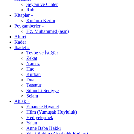
Şeytan ve Cinler
Ruh
Kitaplar »
Kur'an-ı Kerim
Peygamberler »
Hz. Muhammed (asm)
Ahiret
Kader
İbadet »
Tevbe ve İstiğfar
Zekat
Namaz
Hac
Kurban
Dua
Tesettür
Sünnet-i Seniyye
Selam
Ahlak »
Emanete Hıyanet
Hilm (Yumuşak Huyluluk)
Hediyeleşmek
Yalan
Anne Baba Hakkı
Sıla-i Rahim (Akrabalık Bağları)