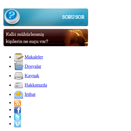
Makaleler
Dosyalar
Kaynak
Hakkımızda
İrtibat