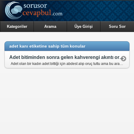
Kategoriler
Arama
Üye Girişi
Soru Sor
adet kanı etiketine sahip tüm konular
Adet bitiminden sonra gelen kahverengi akıntı orucu bozar mı?
Adet olan bir kadın adet bittiği için abdest alıp oruç tuttu ama bu arada kahverengi akıntılar gelmiş orucu bozulmuş mudur ve bu dönemde oruç tutabilir mi?