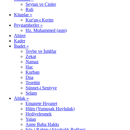
Şeytan ve Cinler
Ruh
Kitaplar »
Kur'an-ı Kerim
Peygamberler »
Hz. Muhammed (asm)
Ahiret
Kader
İbadet »
Tevbe ve İstiğfar
Zekat
Namaz
Hac
Kurban
Dua
Tesettür
Sünnet-i Seniyye
Selam
Ahlak »
Emanete Hıyanet
Hilm (Yumuşak Huyluluk)
Hediyeleşmek
Yalan
Anne Baba Hakkı
Sıla-i Rahim (Akrabalık Bağları)