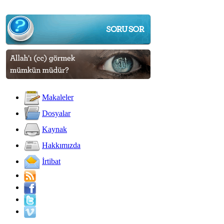
Makaleler
Dosyalar
Kaynak
Hakkımızda
İrtibat