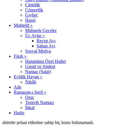
Cimrilik
Cömertlik
Gıybet
Haset
Muhtelif »
Mübarek Geceler
Üç Aylar »
Recep Ayı
Şaban Ayı
Sosyal Medya
Fıkıh »
Hanımlara Özel Haller
Gusül ve Abdest
Namaz (Salat)
Evlilik Hayatı »
Nikâh
Aile
Ramazan-ı Şerif »
Oruç
Teravih Namazı
İtikaf
Hadis
ahirette şefaat etiketine sahip hiç konu bulunamadı.