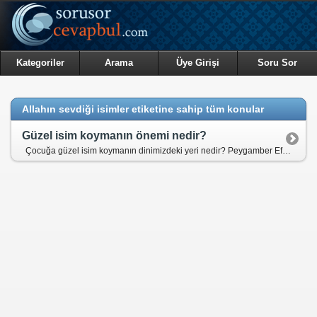
Kategoriler
Arama
Üye Girişi
Soru Sor
Allahın sevdiği isimler etiketine sahip tüm konular
Güzel isim koymanın önemi nedir?
Çocuğa güzel isim koymanın dinimizdeki yeri nedir? Peygamber Efendimiz (asm) kötü isimleri değiştirmiş midir? Allah'ın (cc) ve Peygamber Efendimiz'in (asm) sevdiği ve sevmediği isimler nelerdir?