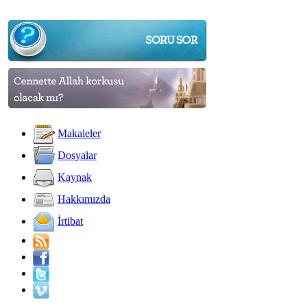
Makaleler
Dosyalar
Kaynak
Hakkımızda
İrtibat