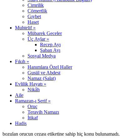
Cimrilik
Cömertlik
Gıybet
Haset
Muhtelif »
Mübarek Geceler
Üç Aylar »
Recep Ayı
Şaban Ayı
Sosyal Medya
Fıkıh »
Hanımlara Özel Haller
Gusül ve Abdest
Namaz (Salat)
Evlilik Hayatı »
Nikâh
Aile
Ramazan-ı Şerif »
Oruç
Teravih Namazı
İtikaf
Hadis
bozulan orucun cezası etiketine sahip hiç konu bulunamadı.