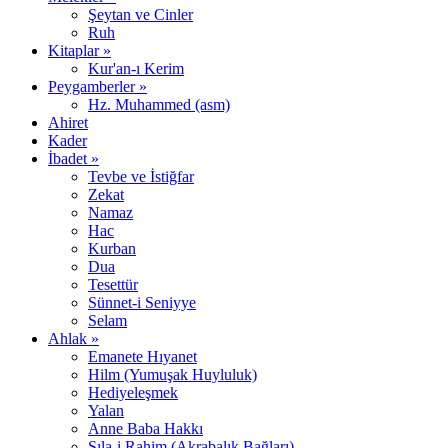
Şeytan ve Cinler
Ruh
Kitaplar »
Kur'an-ı Kerim
Peygamberler »
Hz. Muhammed (asm)
Ahiret
Kader
İbadet »
Tevbe ve İstiğfar
Zekat
Namaz
Hac
Kurban
Dua
Tesettür
Sünnet-i Seniyye
Selam
Ahlak »
Emanete Hıyanet
Hilm (Yumuşak Huyluluk)
Hediyeleşmek
Yalan
Anne Baba Hakkı
Sıla-i Rahim (Akrabalık Bağları)