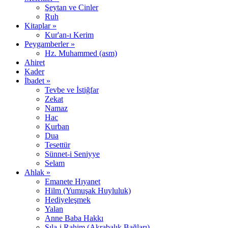
Şeytan ve Cinler
Ruh
Kitaplar »
Kur'an-ı Kerim
Peygamberler »
Hz. Muhammed (asm)
Ahiret
Kader
İbadet »
Tevbe ve İstiğfar
Zekat
Namaz
Hac
Kurban
Dua
Tesettür
Sünnet-i Seniyye
Selam
Ahlak »
Emanete Hıyanet
Hilm (Yumuşak Huyluluk)
Hediyeleşmek
Yalan
Anne Baba Hakkı
Sıla-i Rahim (Akrabalık Bağları)