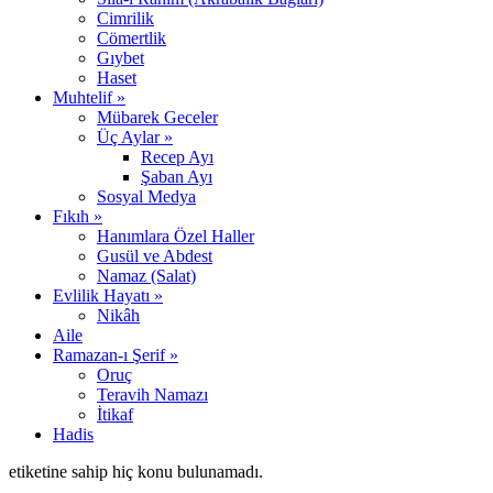
Cimrilik
Cömertlik
Gıybet
Haset
Muhtelif »
Mübarek Geceler
Üç Aylar »
Recep Ayı
Şaban Ayı
Sosyal Medya
Fıkıh »
Hanımlara Özel Haller
Gusül ve Abdest
Namaz (Salat)
Evlilik Hayatı »
Nikâh
Aile
Ramazan-ı Şerif »
Oruç
Teravih Namazı
İtikaf
Hadis
etiketine sahip hiç konu bulunamadı.