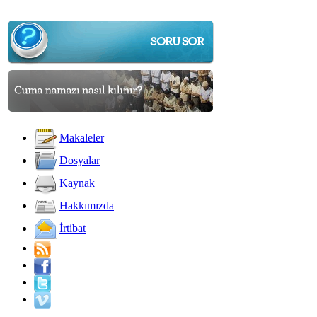
Makaleler
Dosyalar
Kaynak
Hakkımızda
İrtibat