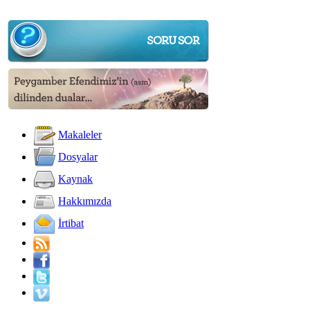
Makaleler
Dosyalar
Kaynak
Hakkımızda
İrtibat