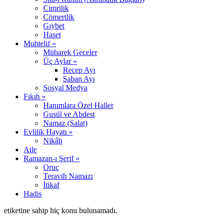
Cimrilik
Cömertlik
Gıybet
Haset
Muhtelif »
Mübarek Geceler
Üç Aylar »
Recep Ayı
Şaban Ayı
Sosyal Medya
Fıkıh »
Hanımlara Özel Haller
Gusül ve Abdest
Namaz (Salat)
Evlilik Hayatı »
Nikâh
Aile
Ramazan-ı Şerif »
Oruç
Teravih Namazı
İtikaf
Hadis
etiketine sahip hiç konu bulunamadı.