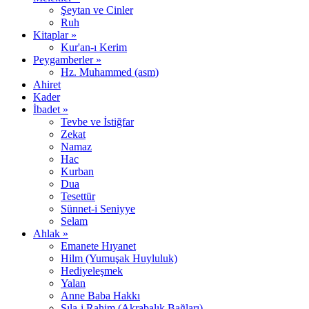
Şeytan ve Cinler
Ruh
Kitaplar »
Kur'an-ı Kerim
Peygamberler »
Hz. Muhammed (asm)
Ahiret
Kader
İbadet »
Tevbe ve İstiğfar
Zekat
Namaz
Hac
Kurban
Dua
Tesettür
Sünnet-i Seniyye
Selam
Ahlak »
Emanete Hıyanet
Hilm (Yumuşak Huyluluk)
Hediyeleşmek
Yalan
Anne Baba Hakkı
Sıla-i Rahim (Akrabalık Bağları)