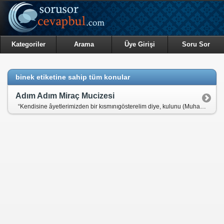
Kategoriler
Arama
Üye Girişi
Soru Sor
binek etiketine sahip tüm konular
Adım Adım Miraç Mucizesi
“Kendisine âyetlerimizden bir kısmınıgösterelim diye, kulunu (Muhammed’i) bir gece Mescid-i Harâm’dan, etrâfınımübârek kıldığımız Mescid-i Aksâ’ya (İsrâ -gece yürüyüşü- ile) götüren (Allah,her türlü noksanlıktan) münezzehtir. Şübhesiz ki Semî‘ (herşeyi işiten), Basîr(hakkıyla gören), ancak O’dur.” (İsrâ, 1)