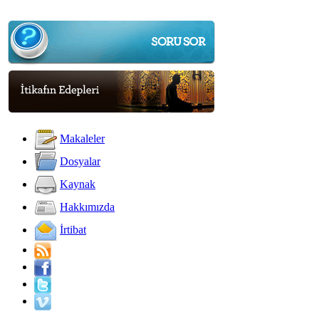
Makaleler
Dosyalar
Kaynak
Hakkımızda
İrtibat