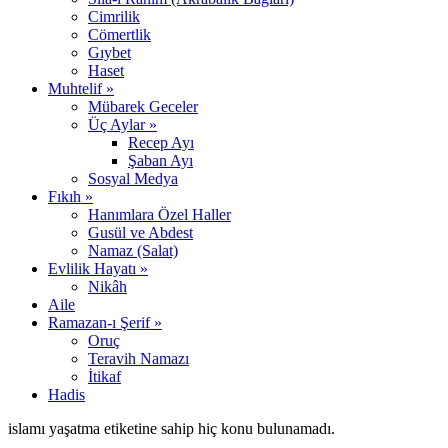
Cimrilik
Cömertlik
Gıybet
Haset
Muhtelif »
Mübarek Geceler
Üç Aylar »
Recep Ayı
Şaban Ayı
Sosyal Medya
Fıkıh »
Hanımlara Özel Haller
Gusül ve Abdest
Namaz (Salat)
Evlilik Hayatı »
Nikâh
Aile
Ramazan-ı Şerif »
Oruç
Teravih Namazı
İtikaf
Hadis
islamı yaşatma etiketine sahip hiç konu bulunamadı.