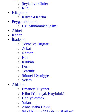
Şeytan ve Cinler
Ruh
Kitaplar »
Kur'an-ı Kerim
Peygamberler »
Hz. Muhammed (asm)
Ahiret
Kader
İbadet »
Tevbe ve İstiğfar
Zekat
Namaz
Hac
Kurban
Dua
Tesettür
Sünnet-i Seniyye
Selam
Ahlak »
Emanete Hıyanet
Hilm (Yumuşak Huyluluk)
Hediyeleşmek
Yalan
Anne Baba Hakkı
Sıla-i Rahim (Akrabalık Bağları)