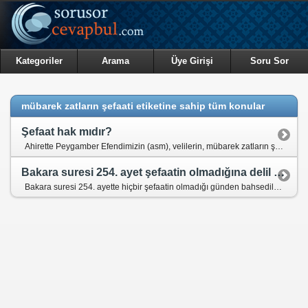
Kategoriler
Arama
Üye Girişi
Soru Sor
mübarek zatların şefaati etiketine sahip tüm konular
Şefaat hak mıdır?
Ahirette Peygamber Efendimizin (asm), velilerin, mübarek zatların şefaati olacak mı?
Bakara suresi 254. ayet şefaatin olmadığına delil midir?
Bakara suresi 254. ayette hiçbir şefaatin olmadığı günden bahsediliyor. Fakat şefaat var deniliyor. Bunu açıklarsanız sevinirim.