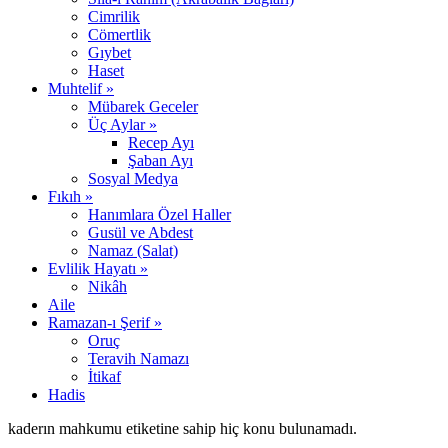
Cimrilik
Cömertlik
Gıybet
Haset
Muhtelif »
Mübarek Geceler
Üç Aylar »
Recep Ayı
Şaban Ayı
Sosyal Medya
Fıkıh »
Hanımlara Özel Haller
Gusül ve Abdest
Namaz (Salat)
Evlilik Hayatı »
Nikâh
Aile
Ramazan-ı Şerif »
Oruç
Teravih Namazı
İtikaf
Hadis
kaderın mahkumu etiketine sahip hiç konu bulunamadı.