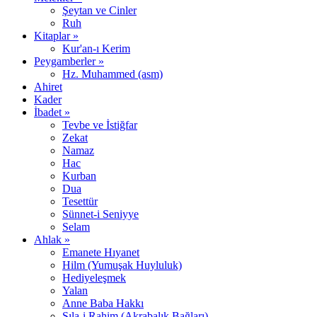
Şeytan ve Cinler
Ruh
Kitaplar »
Kur'an-ı Kerim
Peygamberler »
Hz. Muhammed (asm)
Ahiret
Kader
İbadet »
Tevbe ve İstiğfar
Zekat
Namaz
Hac
Kurban
Dua
Tesettür
Sünnet-i Seniyye
Selam
Ahlak »
Emanete Hıyanet
Hilm (Yumuşak Huyluluk)
Hediyeleşmek
Yalan
Anne Baba Hakkı
Sıla-i Rahim (Akrabalık Bağları)