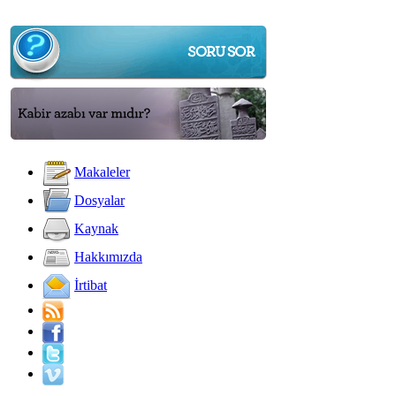
Makaleler
Dosyalar
Kaynak
Hakkımızda
İrtibat