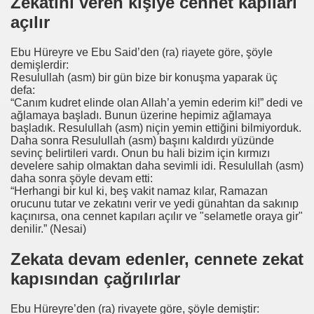
Zekatını veren kişiye cennet kapıları
açılır
Ebu Hüreyre ve Ebu Said’den (ra) riayete göre, şöyle
demişlerdir:
Resulullah (asm) bir gün bize bir konuşma yaparak üç
defa:
“Canım kudret elinde olan Allah’a yemin ederim ki!” dedi ve
ağlamaya başladı. Bunun üzerine hepimiz ağlamaya
başladık. Resulullah (asm) niçin yemin ettiğini bilmiyorduk.
Daha sonra Resulullah (asm) başını kaldırdı yüzünde
sevinç belirtileri vardı. Onun bu hali bizim için kırmızı
develere sahip olmaktan daha sevimli idi. Resulullah (asm)
daha sonra şöyle devam etti:
“Herhangi bir kul ki, beş vakit namaz kılar, Ramazan
orucunu tutar ve zekatını verir ve yedi günahtan da sakınıp
kaçınırsa, ona cennet kapıları açılır ve "selametle oraya gir"
denilir.” (Nesai)
Zekata devam edenler, cennete zekat
kapısından çağrılırlar
Ebu Hüreyre’den (ra) rivayete göre, şöyle demiştir: