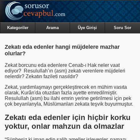
Kategoriler
Arama
Üye Girişi
Soru Sor
Zekatı eda edenler hangi müjdelere mazhar
olurlar?
Zekat borcunu eda edenlere Cenab-ı Hak neler vaat
ediyor? Resulullah’ın (asm) zekatı verenlere müjdeleri
nelerdir? Zekatın fazileti nasıldır?
Zekat, yardımlaşmayı gerçekleştirecek en mühim vasıta
olarak, Kurân'da otuzdan fazla ayette emredilmiştir.
Resulullah (asm) bu ilahi emrin yerine getirilmesi için pek
çok beyanlarıyla, Müslümanları zekata teşvik buyurmuştur.
Zekatı eda edenler için hiçbir korku
yoktur, onlar mahzun da olmazlar
“Şüphesiz ki iman edip salih ameller işleyenler, namazı