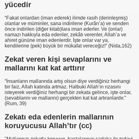
yücedir
“Fakat onlardan (iman ederek) ilimde rasih (derinleşmiş)
olanlar ve müminler, sana indirilene (Kurân’a) ve senden
önce indirilen (diğer kitab)lara iman ederler. Ve (onlar)
namazı hakkıyla eda edenler, zekâtı verenler, Allah’a ve
ahiret gününe iman edenlerdir. İşte onlar var ya,
kendilerine (pek) büyük bir mükafat vereceğiz!” (Nida,162)
Zekat veren kişi sevaplarını ve
mallarını kat kat arttırır
“İnsanların mallarında artış olsun diye verdiğiniz herhangi
bir faiz, Allah katında artmaz. Halbuki Allah’ın rızasını
isteyerek verdiğiniz herhangi bir zekata gelince, işte onlar,
(sevablarını ve mallarını) gerçekten kat kat artıranlardır.”
(Rum, 39)
Zekatı eda edenlerin mallarının
koruyucusu Allah’tır (cc)
"Mallarınızı zekatla koruyun, hastalarınızı sadaka ile tedavi