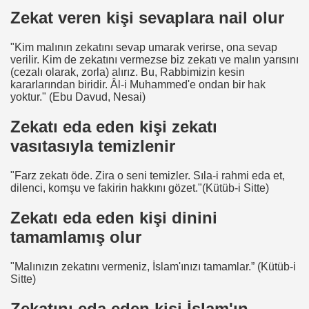
Zekat veren kişi sevaplara nail olur
"Kim malının zekatını sevap umarak verirse, ona sevap
verilir. Kim de zekatını vermezse biz zekatı ve malın yarısını
(cezalı olarak, zorla) alırız. Bu, Rabbimizin kesin
kararlarından biridir. Âl-i Muhammed'e ondan bir hak
yoktur." (Ebu Davud, Nesai)
Zekatı eda eden kişi zekatı
vasıtasıyla temizlenir
"Farz zekatı öde. Zira o seni temizler. Sıla-i rahmi eda et,
dilenci, komşu ve fakirin hakkını gözet."(Kütüb-i Sitte)
Zekatı eda eden kişi dinini
tamamlamış olur
"Malınızın zekatını vermeniz, İslam'ınızı tamamlar.” (Kütüb-i
Sitte)
Zekatını eda eden kişi İslam'ın