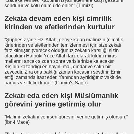
“Sadaka vermek Rabbinin isyan edenlere karşı gazabını
söndürür ve kötü ölümü de önler.” (Tirmizi)
Zekata devam eden kişi cimrilik
kirinden ve afetlerinden kurtulur
“Şüphesiz yine Hz. Allah, geriye kalan malınızın (cimrilik
kirlerinden ve afetlerinden temizlenmesi için size zekatı
farz kılmıştır. (verecek olduğunuz zekatın karşılığı sizin
olacaktır.) Halbuki Yüce Allah farz olarak kıldığı miras
mallarını ancak sizden sonra varislerinize kalacaktır.
Kişinin kazandığı en hayırlı mal, dindar ve salih bir
zevcedir. Zira ona baktığı zaman kocasını sevdirir. Emir
ettiği zamanda itaat eder. Yanından ayrıldığınız vakit de
namus ve iffetini korur.” (Camiu's-Sağir)
Zekatı eda eden kişi Müslümanlık
görevini yerine getirmiş olur
“Malının zekatını verirsen görevini yerine getirmiş olursun.”
(İbn-i Mace)