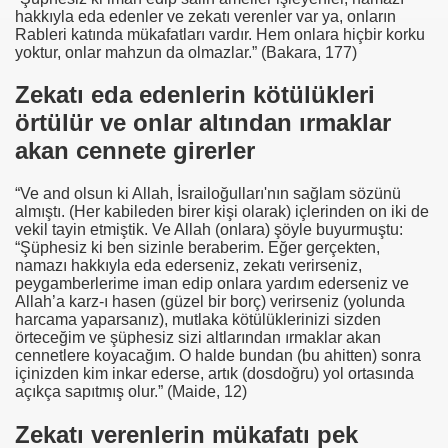
hakkıyla eda edenler ve zekatı verenler var ya, onların
Rableri katında mükafatları vardır. Hem onlara hiçbir korku
yoktur, onlar mahzun da olmazlar.” (Bakara, 177)
Zekatı eda edenlerin kötülükleri
örtülür ve onlar altından ırmaklar
akan cennete girerler
“Ve and olsun ki Allah, İsrailoğulları'nın sağlam sözünü
almıştı. (Her kabileden birer kişi olarak) içlerinden on iki de
vekil tayin etmiştik. Ve Allah (onlara) şöyle buyurmuştu:
“Şüphesiz ki ben sizinle beraberim. Eğer gerçekten,
namazı hakkıyla eda ederseniz, zekatı verirseniz,
peygamberlerime iman edip onlara yardım ederseniz ve
Allah’a karz-ı hasen (güzel bir borç) verirseniz (yolunda
harcama yaparsanız), mutlaka kötülüklerinizi sizden
örteceğim ve şüphesiz sizi altlarından ırmaklar akan
cennetlere koyacağım. O halde bundan (bu ahitten) sonra
içinizden kim inkar ederse, artık (dosdoğru) yol ortasında
açıkça sapıtmış olur.” (Maide, 12)
Zekatı verenlerin mükafatı pek