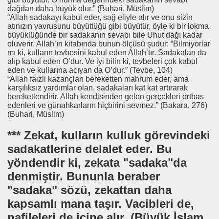
dağdan daha büyük olur.” (Buhari, Müslim)
“Allah sadakayı kabul eder, sağ eliyle alır ve onu sizin
atınızın yavrusunu büyüttüğü gibi büyütür, öyle ki bir lokma
büyüklüğünde bir sadakanın sevabı bile Uhut dağı kadar
oluverir. Allah’ın kitabında bunun ölçüsü şudur: “Bilmiyorlar
mı ki, kulların tevbesini kabul eden Allah’tır. Sadakaları da
alıp kabul eden O’dur. Ve iyi bilin ki, tevbeleri çok kabul
eden ve kullarına acıyan da O’dur.” (Tevbe, 104)
“Allah faizli kazançları bereketten mahrum eder, ama
karşılıksız yardımlar olan, sadakaları kat kat artırarak
bereketlendirir. Allah kendisinden gelen gerçekleri örtbas
edenleri ve günahkarların hiçbirini sevmez.” (Bakara, 276)
(Buhari, Müslim)
*** Zekat, kulların kulluk görevindeki
sadakatlerine delalet eder. Bu
yöndendir ki, zekata "sadaka"da
denmiştir. Bununla beraber
"sadaka" sözü, zekattan daha
kapsamlı mana taşır. Vacibleri de,
nafileleri de içine alır. (Büyük İslam