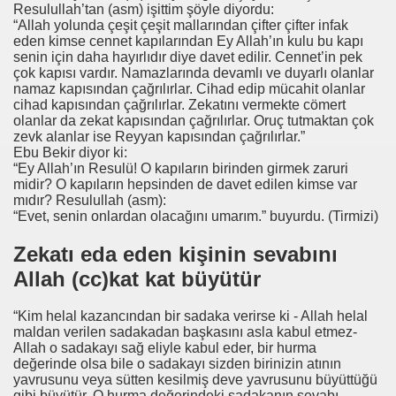
Resulullah’tan (asm) işittim şöyle diyordu:
“Allah yolunda çeşit çeşit mallarından çifter çifter infak
eden kimse cennet kapılarından Ey Allah’ın kulu bu kapı
senin için daha hayırlıdır diye davet edilir. Cennet’in pek
çok kapısı vardır. Namazlarında devamlı ve duyarlı olanlar
namaz kapısından çağrılırlar. Cihad edip mücahit olanlar
cihad kapısından çağrılırlar. Zekatını vermekte cömert
olanlar da zekat kapısından çağrılırlar. Oruç tutmaktan çok
zevk alanlar ise Reyyan kapısından çağrılırlar.”
Ebu Bekir diyor ki:
“Ey Allah’ın Resulü! O kapıların birinden girmek zaruri
midir? O kapıların hepsinden de davet edilen kimse var
mıdır? Resulullah (asm):
“Evet, senin onlardan olacağını umarım.” buyurdu. (Tirmizi)
Zekatı eda eden kişinin sevabını
Allah (cc)kat kat büyütür
“Kim helal kazancından bir sadaka verirse ki - Allah helal
maldan verilen sadakadan başkasını asla kabul etmez-
Allah o sadakayı sağ eliyle kabul eder, bir hurma
değerinde olsa bile o sadakayı sizden birinizin atının
yavrusunu veya sütten kesilmiş deve yavrusunu büyüttüğü
gibi büyütür. O hurma değerindeki sadakanın sevabı