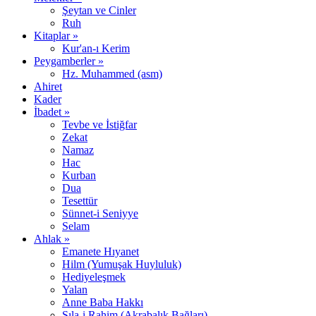
Şeytan ve Cinler
Ruh
Kitaplar »
Kur'an-ı Kerim
Peygamberler »
Hz. Muhammed (asm)
Ahiret
Kader
İbadet »
Tevbe ve İstiğfar
Zekat
Namaz
Hac
Kurban
Dua
Tesettür
Sünnet-i Seniyye
Selam
Ahlak »
Emanete Hıyanet
Hilm (Yumuşak Huyluluk)
Hediyeleşmek
Yalan
Anne Baba Hakkı
Sıla-i Rahim (Akrabalık Bağları)