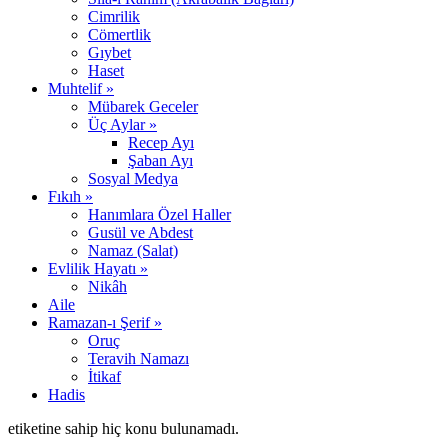
Cimrilik
Cömertlik
Gıybet
Haset
Muhtelif »
Mübarek Geceler
Üç Aylar »
Recep Ayı
Şaban Ayı
Sosyal Medya
Fıkıh »
Hanımlara Özel Haller
Gusül ve Abdest
Namaz (Salat)
Evlilik Hayatı »
Nikâh
Aile
Ramazan-ı Şerif »
Oruç
Teravih Namazı
İtikaf
Hadis
etiketine sahip hiç konu bulunamadı.