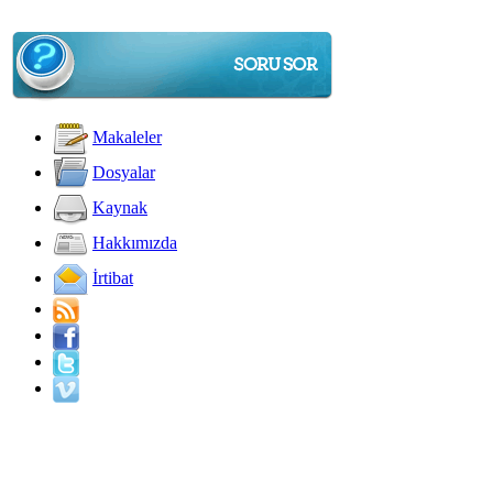
Makaleler
Dosyalar
Kaynak
Hakkımızda
İrtibat