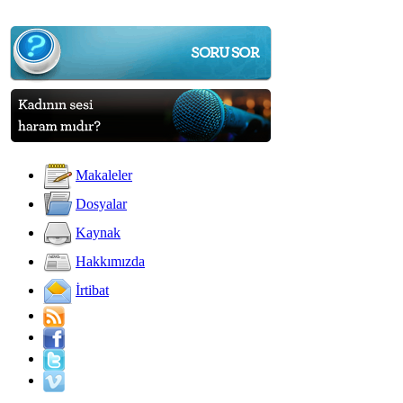
Makaleler
Dosyalar
Kaynak
Hakkımızda
İrtibat