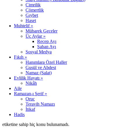
Cimrilik
Cömertlik
Gıybet
Haset
Muhtelif »
Mübarek Geceler
Üç Aylar »
Recep Ayı
Şaban Ayı
Sosyal Medya
Fıkıh »
Hanımlara Özel Haller
Gusül ve Abdest
Namaz (Salat)
Evlilik Hayatı »
Nikâh
Aile
Ramazan-ı Şerif »
Oruç
Teravih Namazı
İtikaf
Hadis
etiketine sahip hiç konu bulunamadı.