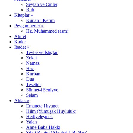
Şeytan ve Cinler
Ruh
Kitaplar »
Kur'an-ı Kerim
Peygamberler »
Hz. Muhammed (asm)
Ahiret
Kader
İbadet »
Tevbe ve İstiğfar
Zekat
Namaz
Hac
Kurban
Dua
Tesettür
Sünnet-i Seniyye
Selam
Ahlak »
Emanete Hıyanet
Hilm (Yumuşak Huyluluk)
Hediyeleşmek
Yalan
Anne Baba Hakkı
Sıla-i Rahim (Akrabalık Bağları)