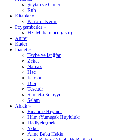
Şeytan ve Cinler
Ruh
Kitaplar »
Kur'an-ı Kerim
Peygamberler »
Hz. Muhammed (asm)
Ahiret
Kader
İbadet »
Tevbe ve İstiğfar
Zekat
Namaz
Hac
Kurban
Dua
Tesettür
Sünnet-i Seniyye
Selam
Ahlak »
Emanete Hıyanet
Hilm (Yumuşak Huyluluk)
Hediyeleşmek
Yalan
Anne Baba Hakkı
Sıla-i Rahim (Akrabalık Bağları)