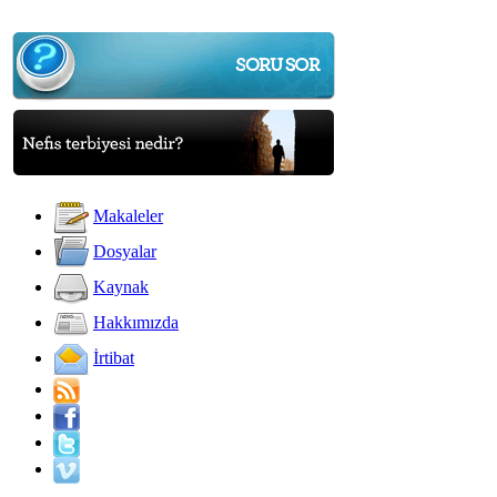
Makaleler
Dosyalar
Kaynak
Hakkımızda
İrtibat