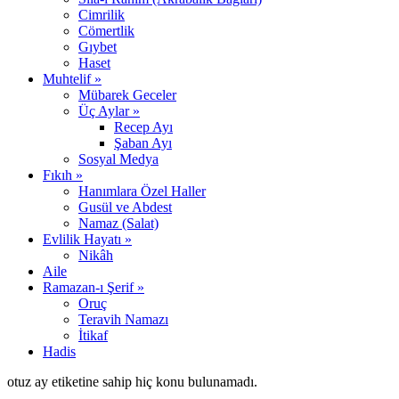
Cimrilik
Cömertlik
Gıybet
Haset
Muhtelif »
Mübarek Geceler
Üç Aylar »
Recep Ayı
Şaban Ayı
Sosyal Medya
Fıkıh »
Hanımlara Özel Haller
Gusül ve Abdest
Namaz (Salat)
Evlilik Hayatı »
Nikâh
Aile
Ramazan-ı Şerif »
Oruç
Teravih Namazı
İtikaf
Hadis
otuz ay etiketine sahip hiç konu bulunamadı.