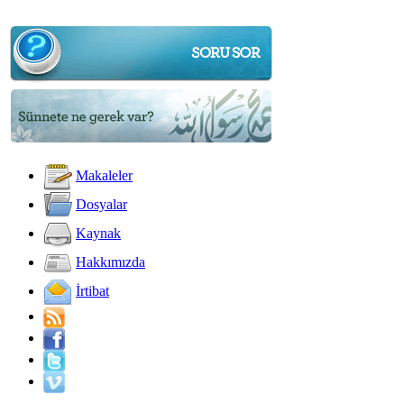
Makaleler
Dosyalar
Kaynak
Hakkımızda
İrtibat