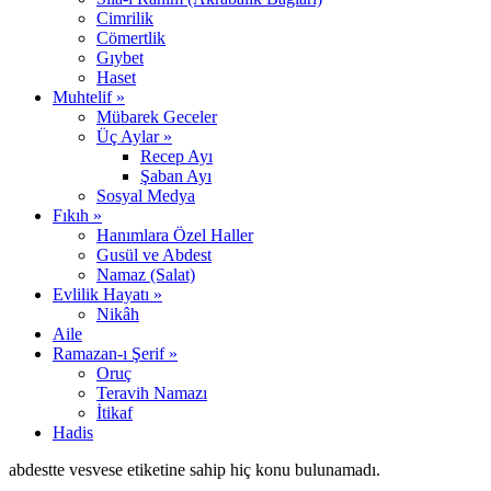
Cimrilik
Cömertlik
Gıybet
Haset
Muhtelif »
Mübarek Geceler
Üç Aylar »
Recep Ayı
Şaban Ayı
Sosyal Medya
Fıkıh »
Hanımlara Özel Haller
Gusül ve Abdest
Namaz (Salat)
Evlilik Hayatı »
Nikâh
Aile
Ramazan-ı Şerif »
Oruç
Teravih Namazı
İtikaf
Hadis
abdestte vesvese etiketine sahip hiç konu bulunamadı.