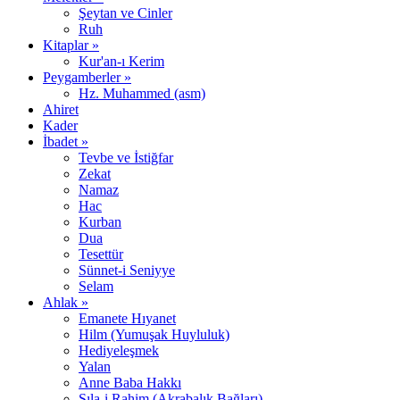
Şeytan ve Cinler
Ruh
Kitaplar »
Kur'an-ı Kerim
Peygamberler »
Hz. Muhammed (asm)
Ahiret
Kader
İbadet »
Tevbe ve İstiğfar
Zekat
Namaz
Hac
Kurban
Dua
Tesettür
Sünnet-i Seniyye
Selam
Ahlak »
Emanete Hıyanet
Hilm (Yumuşak Huyluluk)
Hediyeleşmek
Yalan
Anne Baba Hakkı
Sıla-i Rahim (Akrabalık Bağları)