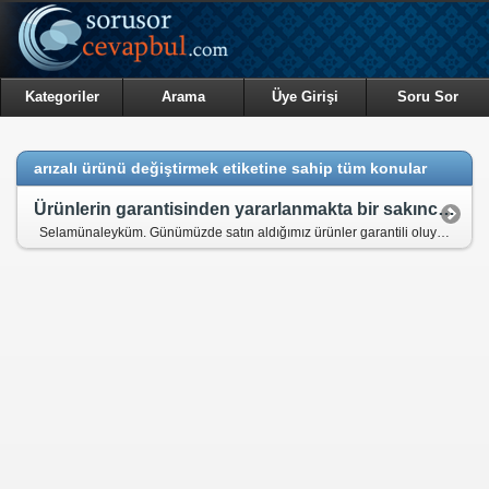
Kategoriler
Arama
Üye Girişi
Soru Sor
arızalı ürünü değiştirmek etiketine sahip tüm konular
Ürünlerin garantisinden yararlanmakta bir sakınca var mıdır?
Selamünaleyküm. Günümüzde satın aldığımız ürünler garantili oluyor. Belli bir süre içerisinde herhangi bir arıza yada problem çıkarsa üretici veya satıcı bu arızayı gideriyorlar veya ürünü yenisiyle değiştiriyorlar. Bundan yararlanmak caiz midir?