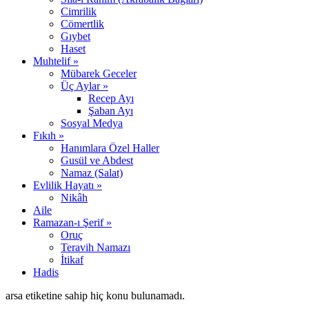
Cimrilik
Cömertlik
Gıybet
Haset
Muhtelif »
Mübarek Geceler
Üç Aylar »
Recep Ayı
Şaban Ayı
Sosyal Medya
Fıkıh »
Hanımlara Özel Haller
Gusül ve Abdest
Namaz (Salat)
Evlilik Hayatı »
Nikâh
Aile
Ramazan-ı Şerif »
Oruç
Teravih Namazı
İtikaf
Hadis
arsa etiketine sahip hiç konu bulunamadı.