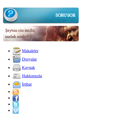
Makaleler
Dosyalar
Kaynak
Hakkımızda
İrtibat