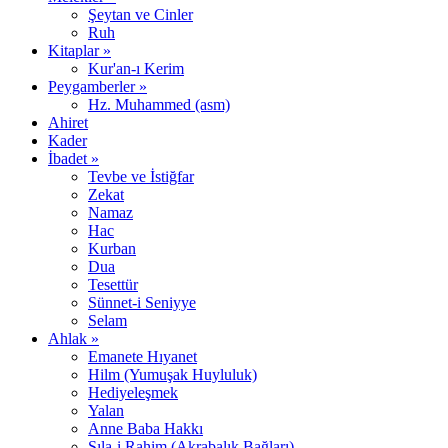
Şeytan ve Cinler
Ruh
Kitaplar »
Kur'an-ı Kerim
Peygamberler »
Hz. Muhammed (asm)
Ahiret
Kader
İbadet »
Tevbe ve İstiğfar
Zekat
Namaz
Hac
Kurban
Dua
Tesettür
Sünnet-i Seniyye
Selam
Ahlak »
Emanete Hıyanet
Hilm (Yumuşak Huyluluk)
Hediyeleşmek
Yalan
Anne Baba Hakkı
Sıla-i Rahim (Akrabalık Bağları)