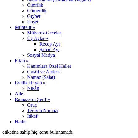
Cimrilik
Cömertlik
Gıybet
Haset
Muhtelif »
Mübarek Geceler
Üç Aylar »
Recep Ayı
Şaban Ayı
Sosyal Medya
Fıkıh »
Hanımlara Özel Haller
Gusül ve Abdest
Namaz (Salat)
Evlilik Hayatı »
Nikâh
Aile
Ramazan-ı Şerif »
Oruç
Teravih Namazı
İtikaf
Hadis
etiketine sahip hiç konu bulunamadı.