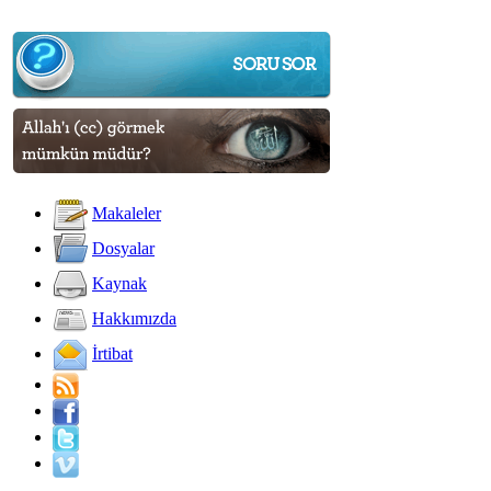
Makaleler
Dosyalar
Kaynak
Hakkımızda
İrtibat