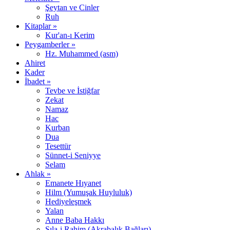
Şeytan ve Cinler
Ruh
Kitaplar »
Kur'an-ı Kerim
Peygamberler »
Hz. Muhammed (asm)
Ahiret
Kader
İbadet »
Tevbe ve İstiğfar
Zekat
Namaz
Hac
Kurban
Dua
Tesettür
Sünnet-i Seniyye
Selam
Ahlak »
Emanete Hıyanet
Hilm (Yumuşak Huyluluk)
Hediyeleşmek
Yalan
Anne Baba Hakkı
Sıla-i Rahim (Akrabalık Bağları)