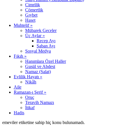
Cimrilik
Cömertlik
Gıybet
Haset
Muhtelif »
Mübarek Geceler
Üç Aylar »
Recep Ayı
Şaban Ayı
Sosyal Medya
Fıkıh »
Hanımlara Özel Haller
Gusül ve Abdest
Namaz (Salat)
Evlilik Hayatı »
Nikâh
Aile
Ramazan-ı Şerif »
Oruç
Teravih Namazı
İtikaf
Hadis
emeviler etiketine sahip hiç konu bulunamadı.