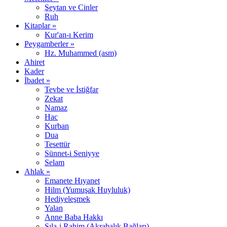
Şeytan ve Cinler
Ruh
Kitaplar »
Kur'an-ı Kerim
Peygamberler »
Hz. Muhammed (asm)
Ahiret
Kader
İbadet »
Tevbe ve İstiğfar
Zekat
Namaz
Hac
Kurban
Dua
Tesettür
Sünnet-i Seniyye
Selam
Ahlak »
Emanete Hıyanet
Hilm (Yumuşak Huyluluk)
Hediyeleşmek
Yalan
Anne Baba Hakkı
Sıla-i Rahim (Akrabalık Bağları)