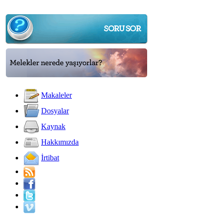
Makaleler
Dosyalar
Kaynak
Hakkımızda
İrtibat