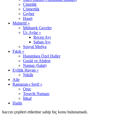
Cimrilik
Cömertlik
Gıybet
Haset
Muhtelif »
Mübarek Geceler
Üç Aylar »
Recep Ayı
Şaban Ayı
Sosyal Medya
Fıkıh »
Hanımlara Özel Haller
Gusül ve Abdest
Namaz (Salat)
Evlilik Hayatı »
Nikâh
Aile
Ramazan-ı Şerif »
Oruç
Teravih Namazı
İtikaf
Hadis
haccın çeşitleri etiketine sahip hiç konu bulunamadı.