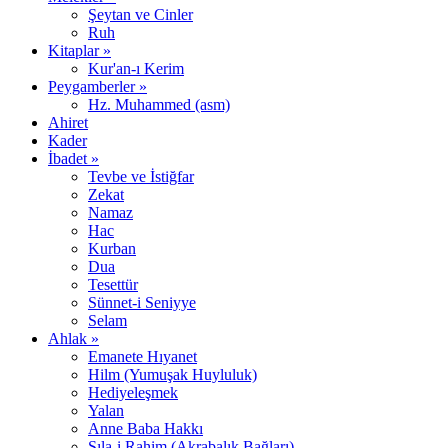
Şeytan ve Cinler
Ruh
Kitaplar »
Kur'an-ı Kerim
Peygamberler »
Hz. Muhammed (asm)
Ahiret
Kader
İbadet »
Tevbe ve İstiğfar
Zekat
Namaz
Hac
Kurban
Dua
Tesettür
Sünnet-i Seniyye
Selam
Ahlak »
Emanete Hıyanet
Hilm (Yumuşak Huyluluk)
Hediyeleşmek
Yalan
Anne Baba Hakkı
Sıla-i Rahim (Akrabalık Bağları)