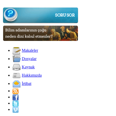
Makaleler
Dosyalar
Kaynak
Hakkımızda
İrtibat