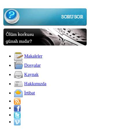
Makaleler
Dosyalar
Kaynak
Hakkımızda
İrtibat