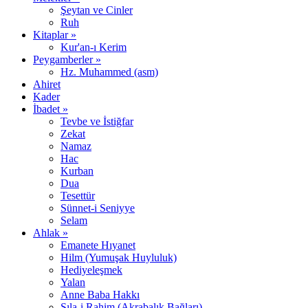
Şeytan ve Cinler
Ruh
Kitaplar »
Kur'an-ı Kerim
Peygamberler »
Hz. Muhammed (asm)
Ahiret
Kader
İbadet »
Tevbe ve İstiğfar
Zekat
Namaz
Hac
Kurban
Dua
Tesettür
Sünnet-i Seniyye
Selam
Ahlak »
Emanete Hıyanet
Hilm (Yumuşak Huyluluk)
Hediyeleşmek
Yalan
Anne Baba Hakkı
Sıla-i Rahim (Akrabalık Bağları)