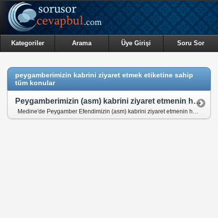
Kategoriler
Arama
Üye Girişi
Soru Sor
peygamberimizin kabrini ziyaret etmek etiketine sahip
tüm konular
Peygamberimizin (asm) kabrini ziyaret etmenin hükmü nedir?
Medine'de Peygamber Efendimizin (asm) kabrini ziyaret etmenin hükmü nedir?