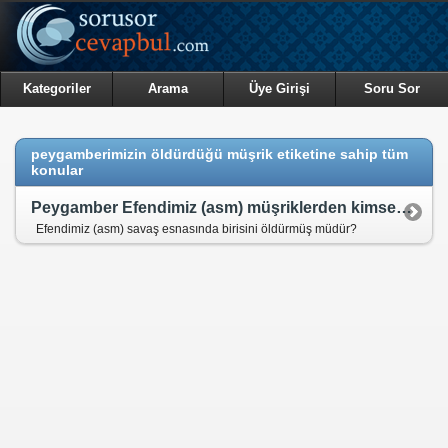
Kategoriler
Arama
Üye Girişi
Soru Sor
peygamberimizin öldürdüğü müşrik etiketine sahip tüm
konular
Peygamber Efendimiz (asm) müşriklerden kimseyi öldürmüş müdür?
Efendimiz (asm) savaş esnasında birisini öldürmüş müdür?