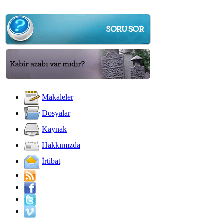
Makaleler
Dosyalar
Kaynak
Hakkımızda
İrtibat