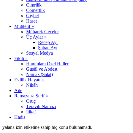
Cimrilik
Cömertlik
Gıybet
Haset
Muhtelif »
Mübarek Geceler
Üç Aylar »
Recep Ayı
Şaban Ayı
Sosyal Medya
Fıkıh »
Hanımlara Özel Haller
Gusül ve Abdest
Namaz (Salat)
Evlilik Hayatı »
Nikâh
Aile
Ramazan-ı Şerif »
Oruç
Teravih Namazı
İtikaf
Hadis
yalana izin etiketine sahip hiç konu bulunamadı.