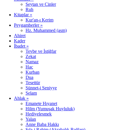
Şeytan ve Cinler
Ruh
Kitaplar »
Kur'an-ı Kerim
Peygamberler »
Hz. Muhammed (asm)
Ahiret
Kader
İbadet »
Tevbe ve İstiğfar
Zekat
Namaz
Hac
Kurban
Dua
Tesettür
Sünnet-i Seniyye
Selam
Ahlak »
Emanete Hıyanet
Hilm (Yumuşak Huyluluk)
Hediyeleşmek
Yalan
Anne Baba Hakkı
Sıla-i Rahim (Akrabalık Bağları)