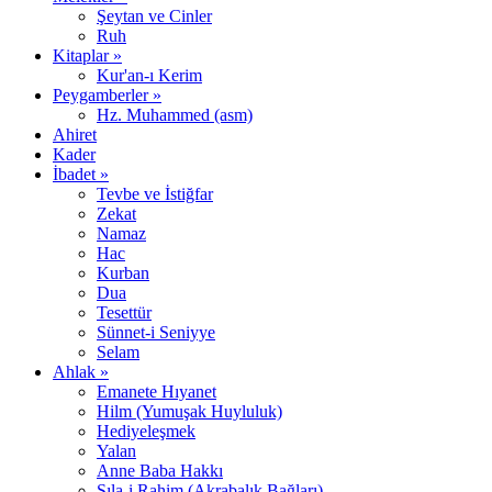
Şeytan ve Cinler
Ruh
Kitaplar »
Kur'an-ı Kerim
Peygamberler »
Hz. Muhammed (asm)
Ahiret
Kader
İbadet »
Tevbe ve İstiğfar
Zekat
Namaz
Hac
Kurban
Dua
Tesettür
Sünnet-i Seniyye
Selam
Ahlak »
Emanete Hıyanet
Hilm (Yumuşak Huyluluk)
Hediyeleşmek
Yalan
Anne Baba Hakkı
Sıla-i Rahim (Akrabalık Bağları)