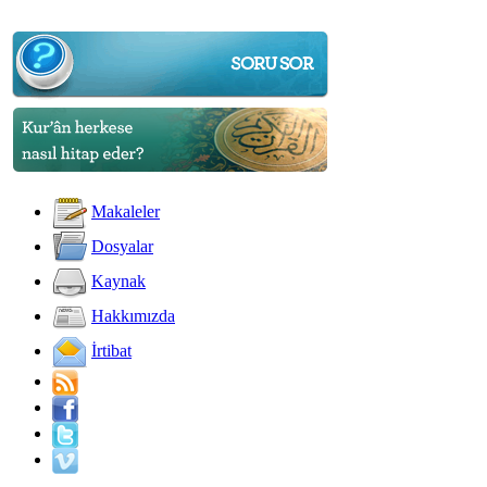
Makaleler
Dosyalar
Kaynak
Hakkımızda
İrtibat