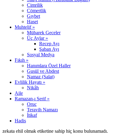
Cimrilik
Cömertlik
Gıybet
Haset
Muhtelif »
Mübarek Geceler
Üç Aylar »
Recep Ayı
Şaban Ayı
Sosyal Medya
Fıkıh »
Hanımlara Özel Haller
Gusül ve Abdest
Namaz (Salat)
Evlilik Hayatı »
Nikâh
Aile
Ramazan-ı Şerif »
Oruç
Teravih Namazı
İtikaf
Hadis
zekata ehil olmak etiketine sahip hiç konu bulunamadı.