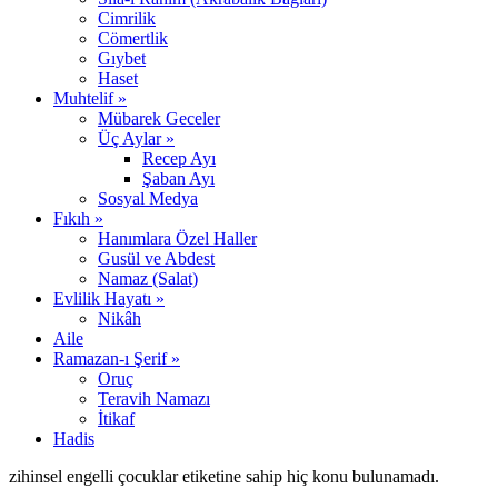
Cimrilik
Cömertlik
Gıybet
Haset
Muhtelif »
Mübarek Geceler
Üç Aylar »
Recep Ayı
Şaban Ayı
Sosyal Medya
Fıkıh »
Hanımlara Özel Haller
Gusül ve Abdest
Namaz (Salat)
Evlilik Hayatı »
Nikâh
Aile
Ramazan-ı Şerif »
Oruç
Teravih Namazı
İtikaf
Hadis
zihinsel engelli çocuklar etiketine sahip hiç konu bulunamadı.