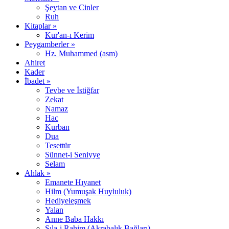
Şeytan ve Cinler
Ruh
Kitaplar »
Kur'an-ı Kerim
Peygamberler »
Hz. Muhammed (asm)
Ahiret
Kader
İbadet »
Tevbe ve İstiğfar
Zekat
Namaz
Hac
Kurban
Dua
Tesettür
Sünnet-i Seniyye
Selam
Ahlak »
Emanete Hıyanet
Hilm (Yumuşak Huyluluk)
Hediyeleşmek
Yalan
Anne Baba Hakkı
Sıla-i Rahim (Akrabalık Bağları)