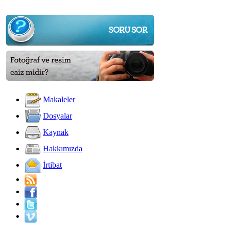
Makaleler
Dosyalar
Kaynak
Hakkımızda
İrtibat