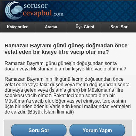
Kategoriler
Arama
Üye Girişi
Soru Sor
Ramazan Bayramı günü güneş doğmadan önce
vefat eden bir kişiye fitre vacip olur mu?
Ramazan Bayramı günü güneşin doğuşundan sonra
doğan veya Müslüman olan bir kişiye fitre vacip olur mu?
Ramazan Bayramı'nın ilk günü fecrin doğuşundan önce
vefat eden veya fakir düşen veya fecrin doğuşundan sonra
dünyaya gelen veya (İslam’a giren) bir Müslüman’a fitre
sadakası vacib olmaz. Fakat fecirden sonra ölen bir
Müslüman’a vacib olur. Eğer vasiyet etmişse, terekesinin
üçte birinden ödenir. Varislerin kendi mallarından vermeleri
de caizdir. (Büyük İslam İlmihali)
Soru Sor
Yorum Yapın