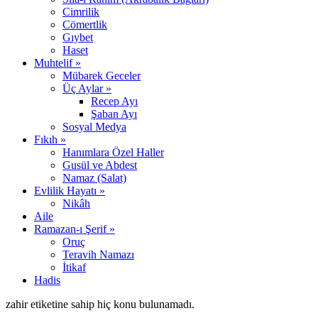
Cimrilik
Cömertlik
Gıybet
Haset
Muhtelif »
Mübarek Geceler
Üç Aylar »
Recep Ayı
Şaban Ayı
Sosyal Medya
Fıkıh »
Hanımlara Özel Haller
Gusül ve Abdest
Namaz (Salat)
Evlilik Hayatı »
Nikâh
Aile
Ramazan-ı Şerif »
Oruç
Teravih Namazı
İtikaf
Hadis
zahir etiketine sahip hiç konu bulunamadı.