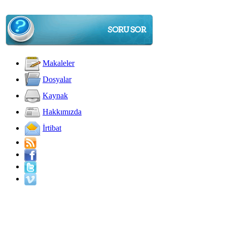
Makaleler
Dosyalar
Kaynak
Hakkımızda
İrtibat