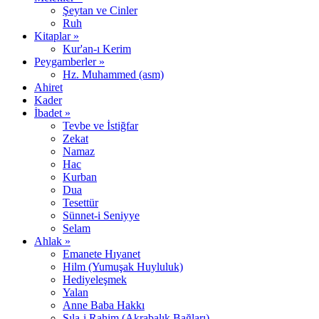
Şeytan ve Cinler
Ruh
Kitaplar »
Kur'an-ı Kerim
Peygamberler »
Hz. Muhammed (asm)
Ahiret
Kader
İbadet »
Tevbe ve İstiğfar
Zekat
Namaz
Hac
Kurban
Dua
Tesettür
Sünnet-i Seniyye
Selam
Ahlak »
Emanete Hıyanet
Hilm (Yumuşak Huyluluk)
Hediyeleşmek
Yalan
Anne Baba Hakkı
Sıla-i Rahim (Akrabalık Bağları)