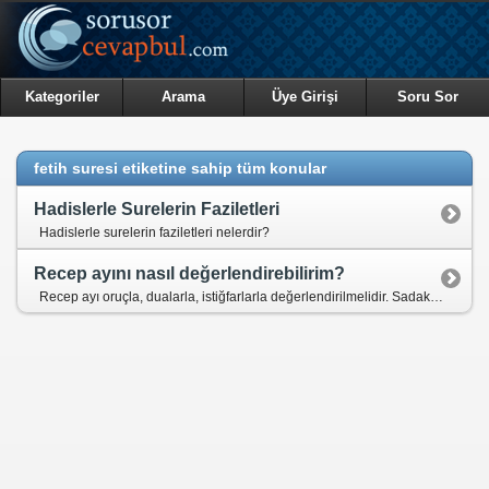
Kategoriler
Arama
Üye Girişi
Soru Sor
fetih suresi etiketine sahip tüm konular
Hadislerle Surelerin Faziletleri
Hadislerle surelerin faziletleri nelerdir?
Recep ayını nasıl değerlendirebilirim?
Recep ayı oruçla, dualarla, istiğfarlarla değerlendirilmelidir. Sadaka vermenin de büyük ehemmiyeti vardır.