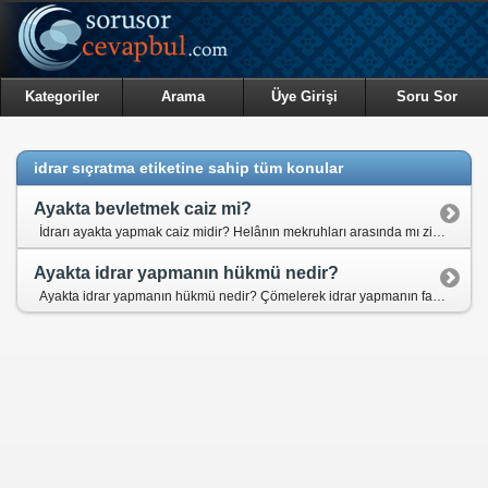
Kategoriler
Arama
Üye Girişi
Soru Sor
idrar sıçratma etiketine sahip tüm konular
Ayakta bevletmek caiz mi?
İdrarı ayakta yapmak caiz midir? Helânın mekruhları arasında mı zikredilmektedir? Çömelerek idrar yapmanın tıbbi yararları var mıdır?
Ayakta idrar yapmanın hükmü nedir?
Ayakta idrar yapmanın hükmü nedir? Çömelerek idrar yapmanın faydaları nelerdir?