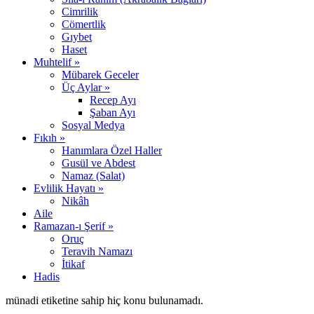
Cimrilik
Cömertlik
Gıybet
Haset
Muhtelif »
Mübarek Geceler
Üç Aylar »
Recep Ayı
Şaban Ayı
Sosyal Medya
Fıkıh »
Hanımlara Özel Haller
Gusül ve Abdest
Namaz (Salat)
Evlilik Hayatı »
Nikâh
Aile
Ramazan-ı Şerif »
Oruç
Teravih Namazı
İtikaf
Hadis
münadi etiketine sahip hiç konu bulunamadı.