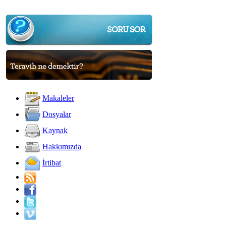
Makaleler
Dosyalar
Kaynak
Hakkımızda
İrtibat