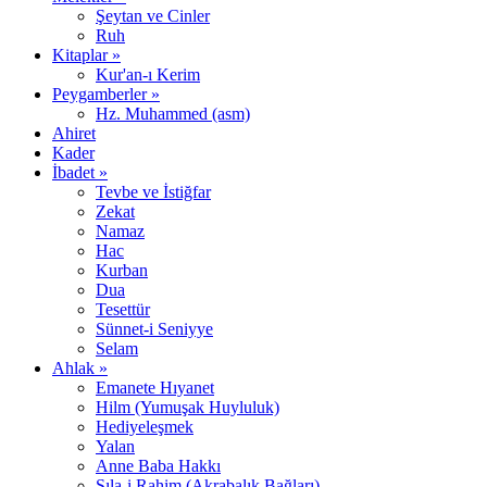
Şeytan ve Cinler
Ruh
Kitaplar »
Kur'an-ı Kerim
Peygamberler »
Hz. Muhammed (asm)
Ahiret
Kader
İbadet »
Tevbe ve İstiğfar
Zekat
Namaz
Hac
Kurban
Dua
Tesettür
Sünnet-i Seniyye
Selam
Ahlak »
Emanete Hıyanet
Hilm (Yumuşak Huyluluk)
Hediyeleşmek
Yalan
Anne Baba Hakkı
Sıla-i Rahim (Akrabalık Bağları)