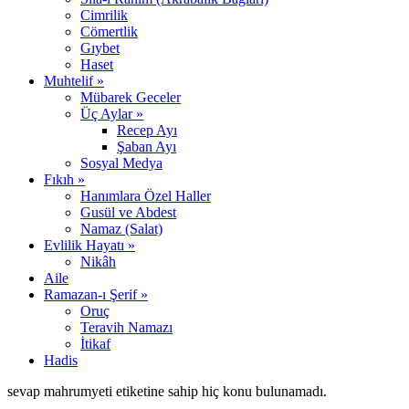
Cimrilik
Cömertlik
Gıybet
Haset
Muhtelif »
Mübarek Geceler
Üç Aylar »
Recep Ayı
Şaban Ayı
Sosyal Medya
Fıkıh »
Hanımlara Özel Haller
Gusül ve Abdest
Namaz (Salat)
Evlilik Hayatı »
Nikâh
Aile
Ramazan-ı Şerif »
Oruç
Teravih Namazı
İtikaf
Hadis
sevap mahrumyeti etiketine sahip hiç konu bulunamadı.