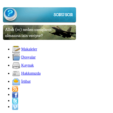
Makaleler
Dosyalar
Kaynak
Hakkımızda
İrtibat