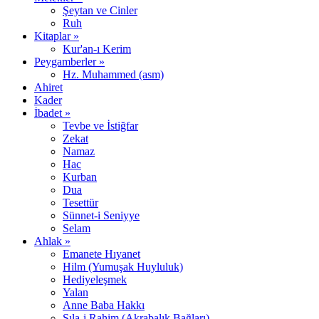
Şeytan ve Cinler
Ruh
Kitaplar »
Kur'an-ı Kerim
Peygamberler »
Hz. Muhammed (asm)
Ahiret
Kader
İbadet »
Tevbe ve İstiğfar
Zekat
Namaz
Hac
Kurban
Dua
Tesettür
Sünnet-i Seniyye
Selam
Ahlak »
Emanete Hıyanet
Hilm (Yumuşak Huyluluk)
Hediyeleşmek
Yalan
Anne Baba Hakkı
Sıla-i Rahim (Akrabalık Bağları)