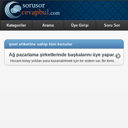
Kategoriler
Arama
Üye Girişi
Soru Sor
qnet etiketine sahip tüm konular
Ağ pazarlama şirketlerinde başkalarını üye yaparak para kazanmak caiz mi?
Hocam kolay yoldan para kazanabilmek için bir sistem var. Bir kimse bu sistemle para kazanmak istiyorsa önce üye olması lazım. Üye olmak için de "ürün" almak gerekiyor. Ürünü aldık 1400 TL verdik (ürünün değeri bu fiyatın çok altında) neticede üye olduk. Sıra geldi para kazanmaya; önce sağ ve sol kollarımızı bulmakla işe başlıyoruz. Yani iki kişiye ürünü satıp "üye" yapıyoruz. Elbette bu kimseleri üye yapabilmek için onlara bu işte ne kadar çok para kazandığımızı anlatmamız ve onları da sistemin bir parçası olmaya ikna etmemiz gerekiyor. Onlar da "ürün" almak için değil kendi üyelerini bulmak için sattığımız ürünleri alıyorlar. Eğer benim sağ ve sol kolum da ikişer üye bulabilirlerse bana nihayetinde "250 $" geliyor. Tabi devamında eğer sağ ve sol kolum ve onların yapmış oldukları üyeler yeterli "ikna edebilme eğitimi" aldılarsa (bu eğitimler çok önemlidir, kişiye ürünün kalitesi vs. değil insanları bu sisteme çekebilme taktikleri, onlara anlatabileceğimiz hikayeler, kendi işinin patronu olabilirsin vs. gibi tabiri caizse insanları gaza getirmenin yolları öğretilir)zincire takılan balıklar vesilesiyle zincirin başındaki kişiye paralar akar. İslami noktada bu sistemin caiz olup olmadığını açıklarsanız çok memnun olurum.