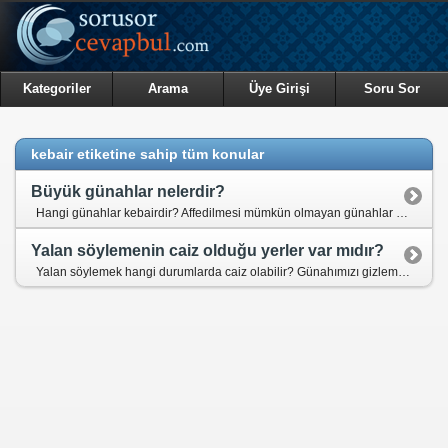
Kategoriler
Arama
Üye Girişi
Soru Sor
kebair etiketine sahip tüm konular
Büyük günahlar nelerdir?
Hangi günahlar kebairdir? Affedilmesi mümkün olmayan günahlar var mıdır?
Yalan söylemenin caiz olduğu yerler var mıdır?
Yalan söylemek hangi durumlarda caiz olabilir? Günahımızı gizlemek için yalan söylemek caiz midir? Arkadaşımızla, ailemizle aramızın bozulmaması için yalan söyleyebilir miyiz?