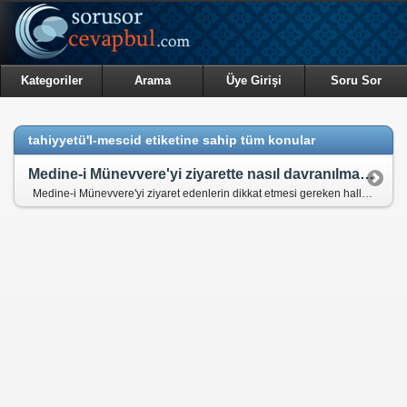
Kategoriler
Arama
Üye Girişi
Soru Sor
tahiyyetü'l-mescid etiketine sahip tüm konular
Medine-i Münevvere'yi ziyarette nasıl davranılması gerekmektedir?
Medine-i Münevvere'yi ziyaret edenlerin dikkat etmesi gereken haller nelerdir?