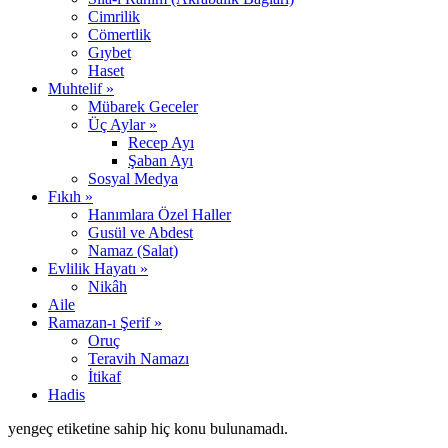
Cimrilik
Cömertlik
Gıybet
Haset
Muhtelif »
Mübarek Geceler
Üç Aylar »
Recep Ayı
Şaban Ayı
Sosyal Medya
Fıkıh »
Hanımlara Özel Haller
Gusül ve Abdest
Namaz (Salat)
Evlilik Hayatı »
Nikâh
Aile
Ramazan-ı Şerif »
Oruç
Teravih Namazı
İtikaf
Hadis
yengeç etiketine sahip hiç konu bulunamadı.