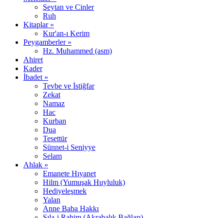
Şeytan ve Cinler
Ruh
Kitaplar »
Kur'an-ı Kerim
Peygamberler »
Hz. Muhammed (asm)
Ahiret
Kader
İbadet »
Tevbe ve İstiğfar
Zekat
Namaz
Hac
Kurban
Dua
Tesettür
Sünnet-i Seniyye
Selam
Ahlak »
Emanete Hıyanet
Hilm (Yumuşak Huyluluk)
Hediyeleşmek
Yalan
Anne Baba Hakkı
Sıla-i Rahim (Akrabalık Bağları)