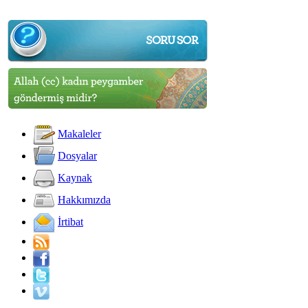
Makaleler
Dosyalar
Kaynak
Hakkımızda
İrtibat