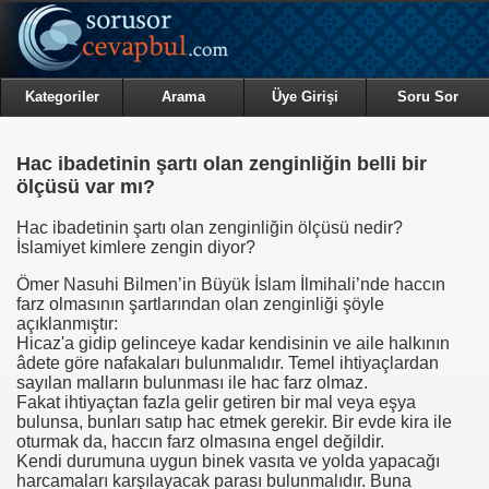
Kategoriler
Arama
Üye Girişi
Soru Sor
Hac ibadetinin şartı olan zenginliğin belli bir
ölçüsü var mı?
Hac ibadetinin şartı olan zenginliğin ölçüsü nedir?
İslamiyet kimlere zengin diyor?
Ömer Nasuhi Bilmen’in Büyük İslam İlmihali
’nde haccın
farz olmasının şartlarından olan zenginliği şöyle
açıklanmıştır:
Hicaz'a gidip gelinceye kadar kendisinin ve aile halkının
âdete göre nafakaları bulunmalıdır. Temel ihtiyaçlardan
sayılan malların bulunması ile hac farz olmaz.
Fakat ihtiyaçtan fazla gelir getiren bir mal veya eşya
bulunsa, bunları satıp hac etmek gerekir. Bir evde kira ile
oturmak da, haccın farz olmasına engel değildir.
Kendi durumuna uygun binek vasıta ve yolda yapacağı
harcamaları karşılayacak parası bulunmalıdır. Buna