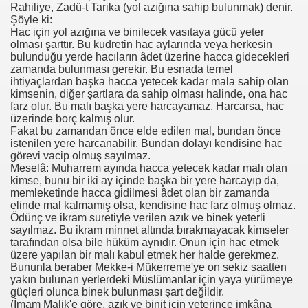
Rahiliye, Zadü-t Tarika (yol azığına sahip bulunmak) denir.
Şöyle ki:
Hac için yol azığına ve binilecek vasıtaya gücü yeter
olması şarttır. Bu kudretin hac aylarında veya herkesin
bulunduğu yerde hacıların âdet üzerine hacca gidecekleri
zamanda bulunması gerekir. Bu esnada temel
ihtiyaçlardan başka hacca yetecek kadar mala sahip olan
kimsenin, diğer şartlara da sahip olması halinde, ona hac
farz olur. Bu malı başka yere harcayamaz. Harcarsa, hac
üzerinde borç kalmış olur.
Fakat bu zamandan önce elde edilen mal, bundan önce
istenilen yere harcanabilir. Bundan dolayı kendisine hac
görevi vacip olmuş sayılmaz.
Meselâ: Muharrem ayında hacca yetecek kadar malı olan
kimse, bunu bir iki ay içinde başka bir yere harcayıp da,
memleketinde hacca gidilmesi âdet olan bir zamanda
elinde mal kalmamış olsa, kendisine hac farz olmuş olmaz.
Ödünç ve ikram suretiyle verilen azık ve binek yeterli
sayılmaz. Bu ikram minnet altında bırakmayacak kimseler
tarafından olsa bile hüküm aynıdır. Onun için hac etmek
üzere yapılan bir malı kabul etmek her halde gerekmez.
Bununla beraber Mekke-i Mükerreme'ye on sekiz saatten
yakın bulunan yerlerdeki Müslümanlar için yaya yürümeye
güçleri olunca binek bulunması şart değildir.
(İmam Malik'e göre, azık ve binit için yeterince imkâna