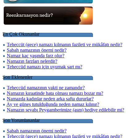
En Çok Okunanlar
Teheccüt (gece) namazı kılmanın fazileti ve mükâfatı nedir?
Sabah namazının önemi nedir?
Namaz kaç yaşında farz olur?
Namazın farzları nelerdir?
Teheccüd namazı için uyumak şart mı?
Son Eklenenler
Teheccüd namazının vakti ne zamandır?
Namazın kıraatinde hata olması namazı bozar mı?
Namazda kadınlar neden arka safta dururlar?
Ay ve güneş tutulduğunda neden namaz kılınır?
Namazın sevabı Peygamberimize (asm) hediye edilebilir mi?
Son Yorumlananlar
Sabah namazının önemi nedir?
Teheccüt (gece) namazı kılmanın fazileti ve mükâfatı nedir?