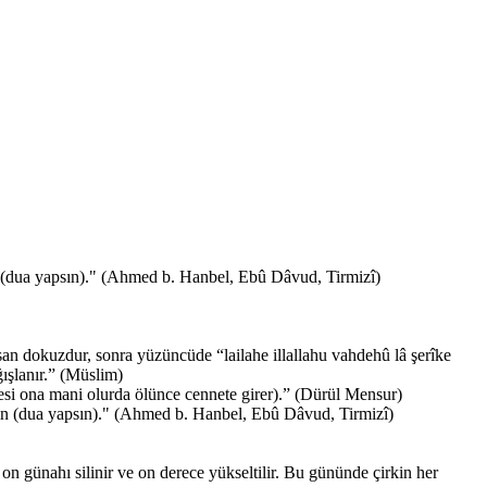
in (dua yapsın)." (Ahmed b. Hanbel, Ebû Dâvud, Tirmizî)
san dokuzdur, sonra yüzüncüde “lailahe illallahu vahdehû lâ şerîke
ğışlanır.” (Müslim)
si ona mani olurda ölünce cennete girer).” (Dürül Mensur)
esin (dua yapsın)." (Ahmed b. Hanbel, Ebû Dâvud, Tirmizî)
n günahı silinir ve on derece yükseltilir. Bu gününde çirkin her