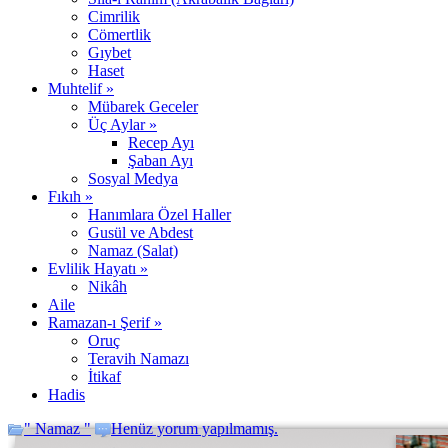
Cimrilik
Cömertlik
Gıybet
Haset
Muhtelif »
Mübarek Geceler
Üç Aylar »
Recep Ayı
Şaban Ayı
Sosyal Medya
Fıkıh »
Hanımlara Özel Haller
Gusül ve Abdest
Namaz (Salat)
Evlilik Hayatı »
Nikâh
Aile
Ramazan-ı Şerif »
Oruç
Teravih Namazı
İtikaf
Hadis
" Namaz "
Henüz yorum yapılmamış.