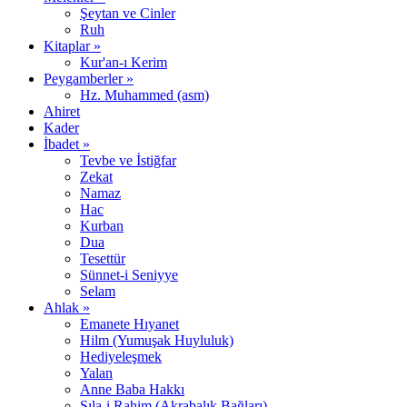
Şeytan ve Cinler
Ruh
Kitaplar »
Kur'an-ı Kerim
Peygamberler »
Hz. Muhammed (asm)
Ahiret
Kader
İbadet »
Tevbe ve İstiğfar
Zekat
Namaz
Hac
Kurban
Dua
Tesettür
Sünnet-i Seniyye
Selam
Ahlak »
Emanete Hıyanet
Hilm (Yumuşak Huyluluk)
Hediyeleşmek
Yalan
Anne Baba Hakkı
Sıla-i Rahim (Akrabalık Bağları)