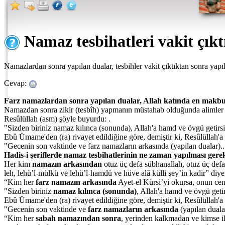
Namaz tesbihatleri vakit çıkt
Namazlardan sonra yapılan dualar, tesbihler vakit çıktıktan sonra yapı
Cevap:
Farz namazlardan sonra yapılan dualar, Allah katında en makb
Namazdan sonra zikir (tesbîh) yapmanın müstahab olduğunda alimler bir
Resûlüllah (asm) şöyle buyurdu: .
"Sizden biriniz namaz kılınca (sonunda), Allah'a hamd ve övgü getirs
Ebû Ümame'den (ra) rivayet edildiğine göre, demiştir ki, Resûlüllah'
"Gecenin son vaktinde ve farz namazların arkasında (yapılan dualar)...
Hadis-i şeriflerde namaz tesbihatlerinin ne zaman yapılması gerekt
Her kim
namazın arkasından
otuz üç defa sübhanallah, otuz üç defa
leh, lehü’l-mülkü ve lehü’l-hamdü ve hüve alâ külli şey’in kadir” diye
“Kim her
farz namazın arkasında
Ayet-el Kürsi’yi okursa, onun ce
"Sizden biriniz
namaz kılınca (sonunda)
, Allah'a hamd ve övgü geti
Ebû Ümame'den (ra) rivayet edildiğine göre, demiştir ki, Resûlüllah'
"Gecenin son vaktinde ve
farz namazların arkasında
(yapılan dualar
“Kim her
sabah namazından sonra
, yerinden kalkmadan ve kimse il