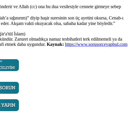
önderir ve Allah (cc) ona bu dua vesilesiyle cennete girmeye sebep
t eder. Akşam vakti okuyacak olsa, sabaha kadar yine böyledir.”
ir'a'tül İslam)
mkündür. Zaruret olmadıkça namaz tesbihatleri terk edilmemeli ya da
lafi etmek daha uygundur.
Kaynak:
https://www.sorusorcevapbul.com