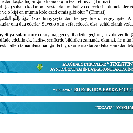
madan başka hiçbir günah ona o gün tesir etmez.” (Tirmizi)
llah (cc) sabaha kadar onu şeytandan muhafaza edecek silahlı melekler g
 ve o kişi on mümin köle azad etmiş gibi olur.” (Tirmizi)
adar ona dua ederler. Şayet o gün vefat edecek olsa, şehid olarak vefa
ayeti yatsıdan sonra
okuyana, geceyi ibadetle geçirmiş sevabı verilir. (Ş
 istifade edebilmek, hadis-i şeriflerde bildirilen zamanda okumak ile mü
 tesbihatleri tamamlanamadığında hiç okumamaktansa daha sonradan te
r