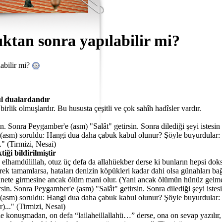
ıktan sonra yapılabilir mi?
labilir mi?
ul dualardandır
lik olmuşlardır. Bu hususta çeşitli ve çok sahîh hadîsler vardır.
in. Sonra Peygamber'e (asm) "Salât" getirsin. Sonra dilediği şeyi istes
a (asm) soruldu: Hangi dua daha çabuk kabul olunur? Şöyle buyurdular:
" (Tirmizi, Nesai)
iği bildirilmiştir
 elhamdülillah, otuz üç defa da allahüekber derse ki bunların hepsi dok
rek tamamlarsa, hataları denizin köpükleri kadar dahi olsa günahları ba
nnete girmesine ancak ölüm mani olur. (Yani ancak ölümün hünüz gelme
rsin. Sonra Peygamber'e (asm) "Salât" getirsin. Sonra dilediği şeyi ist
a (asm) soruldu: Hangi dua daha çabuk kabul olunur? Şöyle buyurdular:
)..." (Tirmizi, Nesai)
e konuşmadan, on defa “lailaheillallahü…” derse, ona on sevap yazılır, o