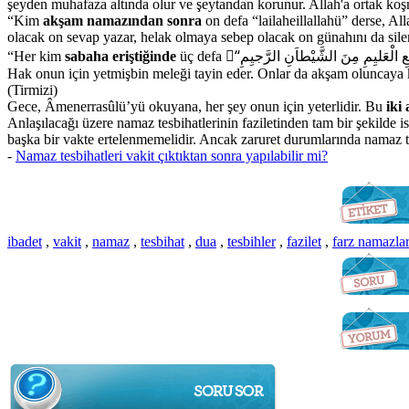
şeyden muhafaza altında olur ve şeytandan korunur. Allah'a ortak koş
“Kim
akşam namazından sonra
on defa “lailaheillallahü” derse, A
olacak on sevap yazar, helak olmaya sebep olacak on günahını da siler
“Her kim
sabaha eriştiğinde
üç defa “ّاَعوُذُ باِللَّهِ السَّميِعِ الْعَليِمِ مِنَ الشَّيْطاَنِ الرَّجيِمِ (kovulmuş şeytandan, her şeyi bilen, her şeyi işiten Allah’a sığınırım)” diyip haşir suresinin son üç ayetini okursa, Cenab-ı
Hak onun için yetmişbin meleği tayin eder. Onlar da akşam oluncaya k
(Tirmizi)
Gece, Âmenerrasûlü’yü okuyana, her şey onun için yeterlidir. Bu
iki 
Anlaşılacağı üzere namaz tesbihatlerinin faziletinden tam bir şekilde
başka bir vakte ertelenmemelidir. Ancak zaruret durumlarında namaz
-
Namaz tesbihatleri vakit çıktıktan sonra yapılabilir mi?
ibadet
,
vakit
,
namaz
,
tesbihat
,
dua
,
tesbihler
,
fazilet
,
farz namazla